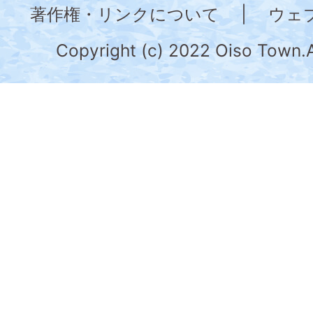
著作権・リンクについて
|
ウェ
川
県
Copyright (c) 2022 Oiso Town.A
の
南
部
に
位
置
す
る。