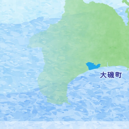
磯
町
の
位
置
を
記
し
た
地
図。
神
奈