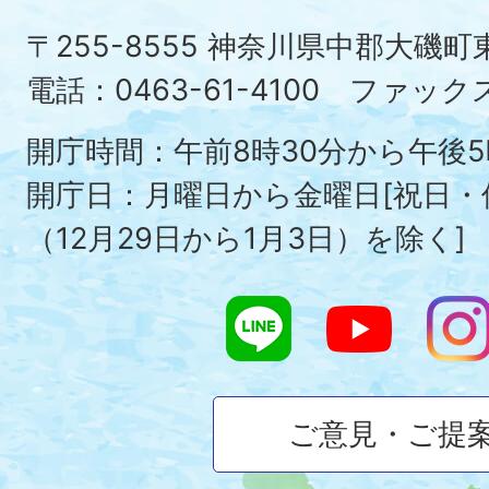
町
〒255-8555 神奈川県中郡大磯
Ois
電話：0463-61-4100 ファックス：
To
開庁時間：午前8時30分から午後5
開庁日：月曜日から金曜日[祝日
（12月29日から1月3日）を除く]
ご意見・ご提
大