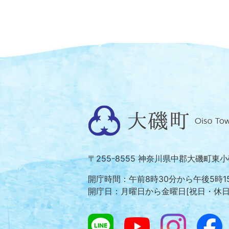
大
磯
町
〒255-8555 神奈川県中郡大磯町東
Oiso
Town
開庁時間：午前8時30分から午後5時1
開庁日：月曜日から金曜日[祝日・休