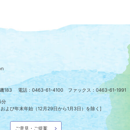
大
磯
町
の
位
置
を
小磯183
電話：0463-61-4100 ファックス：0463-61-1991
記
し
5分
た
日および年末年始
（12月29日から1月3日）を除く]
地
図。
神
ご意見・ご提案
奈