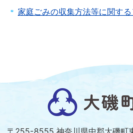
家庭ごみの収集方法等に関する
大
磯
町
〒255-8555 神奈川県中郡大磯