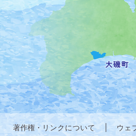
町
の
位
置
を
記
し
た
地
図。
神
奈
著作権・リンクについて
|
ウェ
川