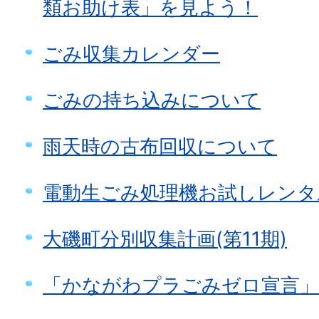
類お助け表」を見よう！
ごみ収集カレンダー
ごみの持ち込みについて
雨天時の古布回収について
電動生ごみ処理機お試しレンタ
大磯町分別収集計画(第11期)
「かながわプラごみゼロ宣言