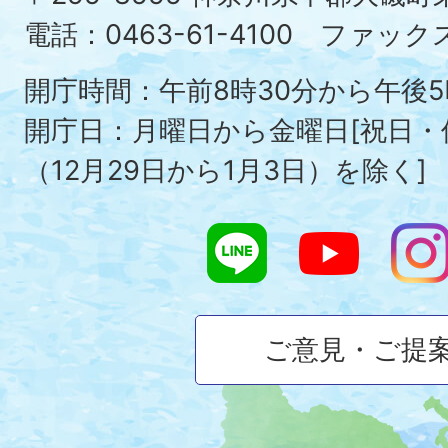
Ois
電話：0463-61-4100 ファックス：
To
開庁時間：午前8時30分から午後5
開庁日：月曜日から金曜日[祝日
（12月29日から1月3日）を除く]
ご意見・ご提
大
磯