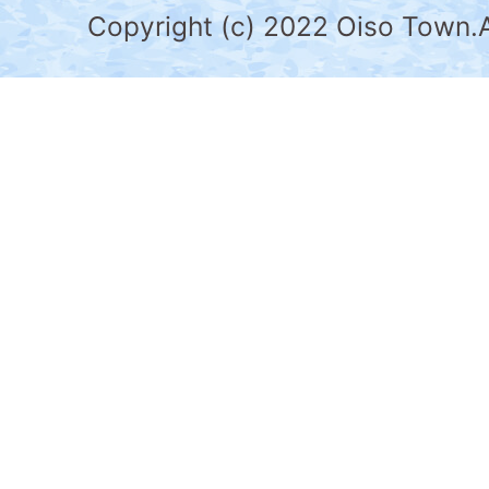
県
Copyright (c) 2022 Oiso Town.A
の
南
部
に
位
置
す
る。