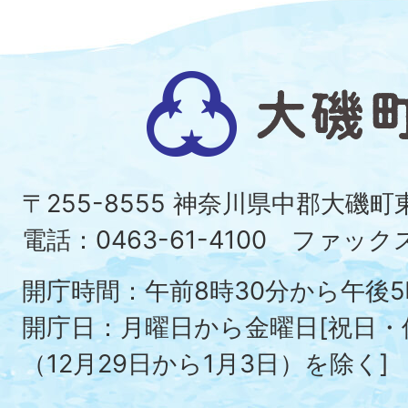
大
磯
町
〒255-8555 神奈川県中郡大磯
Ois
電話：0463-61-4100 ファックス：
To
開庁時間：午前8時30分から午後5
開庁日：月曜日から金曜日[祝日
（12月29日から1月3日）を除く]