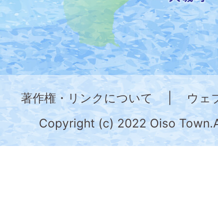
た
地
図。
神
奈
著作権・リンクについて
|
ウェ
川
県
Copyright (c) 2022 Oiso Town.A
の
南
部
に
位