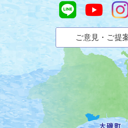
ご意見・ご提
大
磯
町
の
位
置
を
記
し