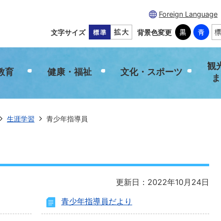
Foreign Language
文字サイズ
背景色変更
観
教育
健康・福祉
文化・スポーツ
ま
生涯学習
青少年指導員
更新日：2022年10月24日
青少年指導員だより