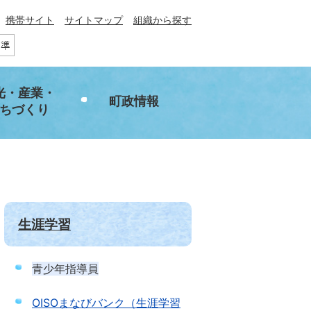
携帯サイト
サイトマップ
組織から探す
光・産業・
町政情報
ちづくり
生涯学習
青少年指導員
OISOまなびバンク（生涯学習