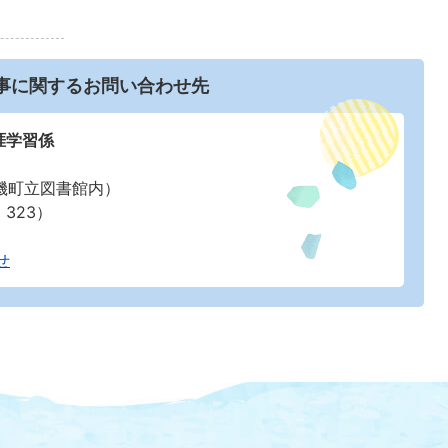
事に関するお問い合わせ先
涯学習係
磯町立図書館内）
：323）
せ