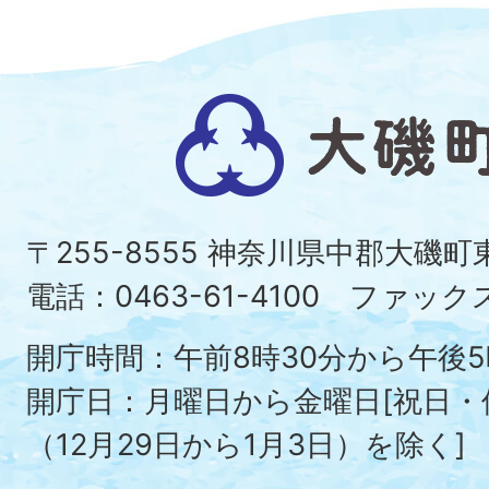
大
磯
町
〒255-8555 神奈川県中郡大磯
Ois
電話：0463-61-4100 ファックス：
To
開庁時間：午前8時30分から午後5
開庁日：月曜日から金曜日[祝日
（12月29日から1月3日）を除く]