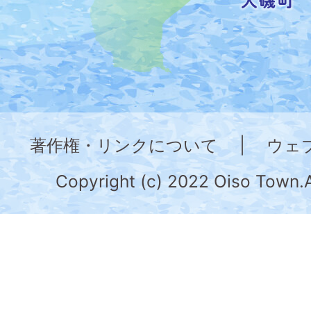
し
た
地
図。
神
奈
著作権・リンクについて
|
ウェ
川
県
Copyright (c) 2022 Oiso Town.A
の
南
部
に
位