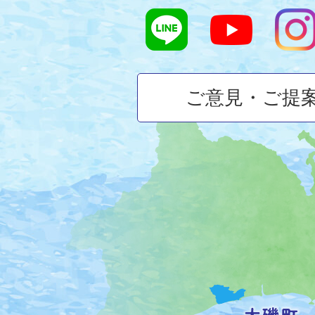
ご意見・ご提
大
磯
町
の
位
置
を
記