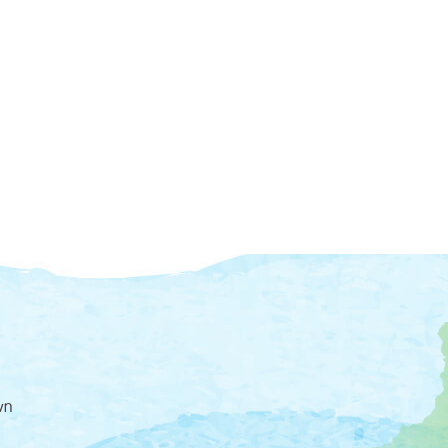
大
磯
町
の
位
置