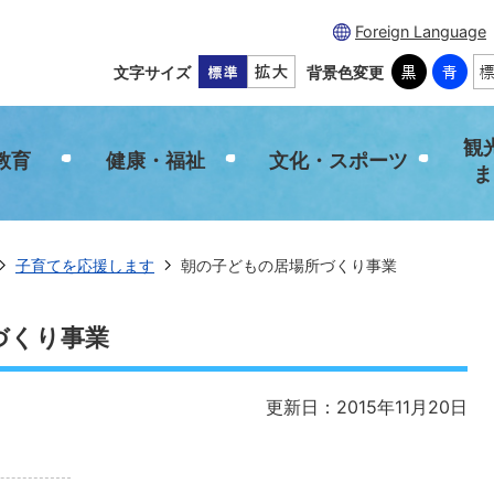
Foreign Language
文字サイズ
背景色変更
観
教育
健康・福祉
文化・スポーツ
ま
子育てを応援します
朝の子どもの居場所づくり事業
づくり事業
更新日：2015年11月20日