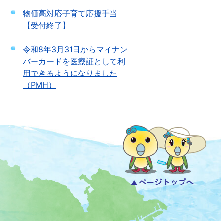
物価高対応子育て応援手当
【受付終了】
令和8年3月31日からマイナン
バーカードを医療証として利
用できるようになりました
（PMH）