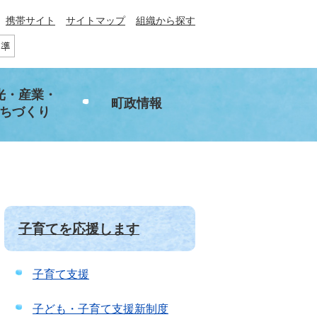
携帯サイト
サイトマップ
組織から探す
光・産業・
町政情報
ちづくり
子育てを応援します
子育て支援
子ども・子育て支援新制度