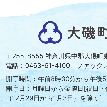
大
磯
町
〒255-8555 神奈川県中郡大磯
Ois
電話：0463-61-4100 ファックス：
To
開庁時間：午前8時30分から午後5
開庁日：月曜日から金曜日[祝日
（12月29日から1月3日）を除く]