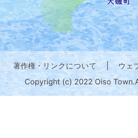
し
た
地
図。
神
奈
著作権・リンクについて
|
ウェ
川
県
Copyright (c) 2022 Oiso Town.A
の
南
部
に
位