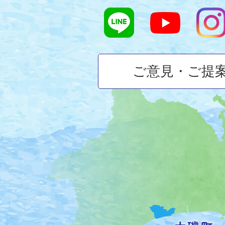
ご意見・ご提
大
磯
町
の
位
置
を
記