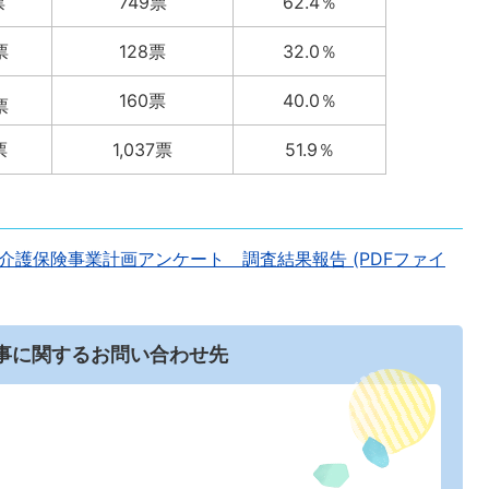
票
749票
62.4％
票
128票
32.0％
160票
40.0％
票
票
1,037票
51.9％
介護保険事業計画アンケート 調査結果報告 (PDFファイ
事に関するお問い合わせ先