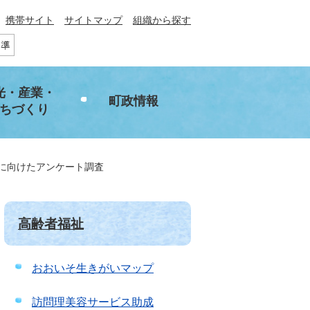
携帯サイト
サイトマップ
組織から探す
光・産業・
町政情報
ちづくり
に向けたアンケート調査
高齢者福祉
おおいそ生きがいマップ
訪問理美容サービス助成