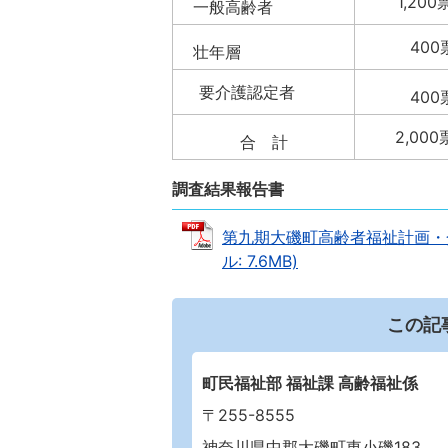
1,200
一般高齢者
400
壮年層
要介護認定者
400
2,000
合 計
調査結果報告書
第九期大磯町高齢者福祉計画・
ル: 7.6MB)
この記
町民福祉部 福祉課 高齢福祉係
〒255-8555
神奈川県中郡大磯町東小磯183