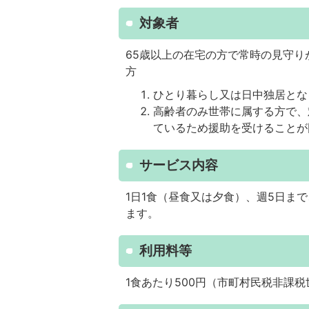
対象者
65歳以上の在宅の方で常時の見守
方
ひとり暮らし又は日中独居とな
高齢者のみ世帯に属する方で、
ているため援助を受けることが
サービス内容
1日1食（昼食又は夕食）、週5日ま
ます。
利用料等
1食あたり500円（市町村民税非課