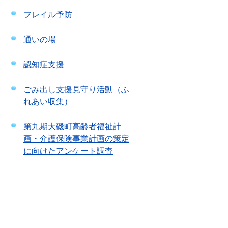
フレイル予防
通いの場
認知症支援
ごみ出し支援見守り活動（ふ
れあい収集）
第九期大磯町高齢者福祉計
画・介護保険事業計画の策定
に向けたアンケート調査