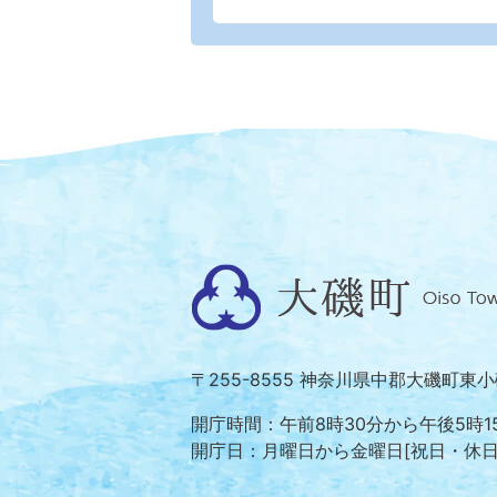
大
磯
町
〒255-8555 神奈川県中郡大磯町東
Oiso
Town
開庁時間：午前8時30分から午後5時1
開庁日：月曜日から金曜日[祝日・休