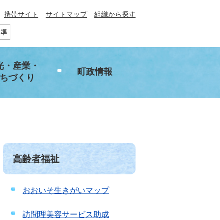
携帯サイト
サイトマップ
組織から探す
光・産業・
町政情報
ちづくり
高齢者福祉
おおいそ生きがいマップ
訪問理美容サービス助成