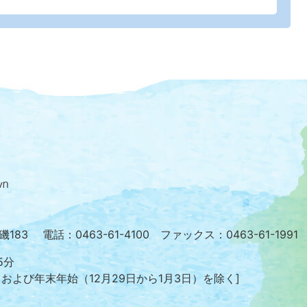
大
磯
町
の
位
置
を
小磯183
電話：0463-61-4100 ファックス：0463-61-1991
記
し
5分
た
日および年末年始
（12月29日から1月3日）を除く]
地
図。