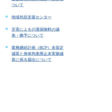
ついて
地域包括支援センター
災害による介護保険料の減
免・猶予について
業務継続計画（BCP）未策定
減算と身体拘束廃止未実施減
算に係る届出について