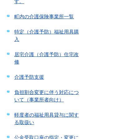
す。
町内の介護保険事業所一覧
特定（介護予防）福祉用具購
入
居宅介護（介護予防）住宅改
修
介護予防支援
負担割合変更に伴う対応につ
いて（事業所者向け）
軽度者の福祉用具貸与に関す
る取扱い
公金受取口座の指定・変更に