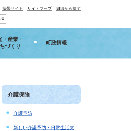
携帯サイト
サイトマップ
組織から探す
光・産業・
町政情報
ちづくり
介護保険
介護予防
新しい介護予防・日常生活支