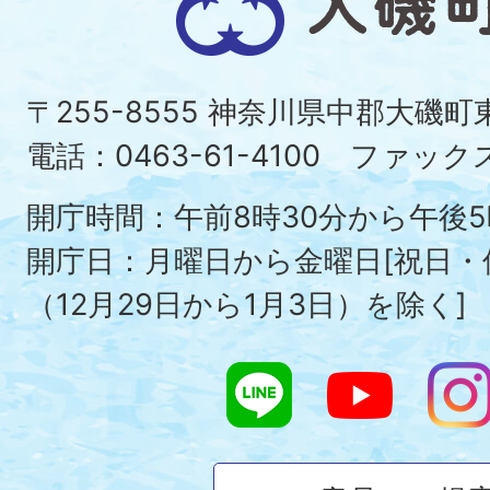
磯
町
〒255-8555 神奈川県中郡大磯
Ois
電話：0463-61-4100 ファックス：
To
開庁時間：午前8時30分から午後5
開庁日：月曜日から金曜日[祝日
（12月29日から1月3日）を除く]