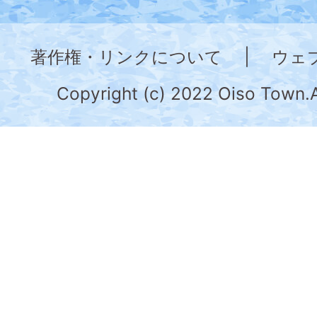
神
奈
著作権・リンクについて
|
ウェ
川
県
Copyright (c) 2022 Oiso Town.A
の
南
部
に
位
置
す
る。