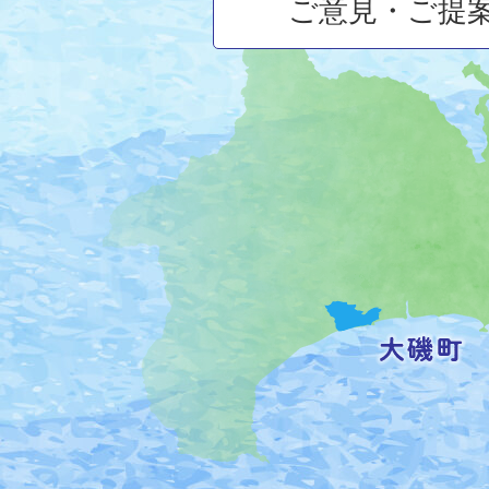
ご意見・ご提
大
磯
町
の
位
置
を
記
し
た
地
図。