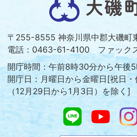
大
磯
町
〒255-8555 神奈川県中郡大磯
Ois
電話：0463-61-4100 ファックス：
To
開庁時間：午前8時30分から午後5
開庁日：月曜日から金曜日[祝日
（12月29日から1月3日）を除く]