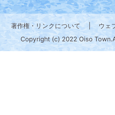
図。
神
奈
著作権・リンクについて
|
ウェ
川
県
Copyright (c) 2022 Oiso Town.A
の
南
部
に
位
置
す
る。