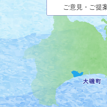
ご意見・ご提
大
磯
町
の
位
置
を
記
し
た
地