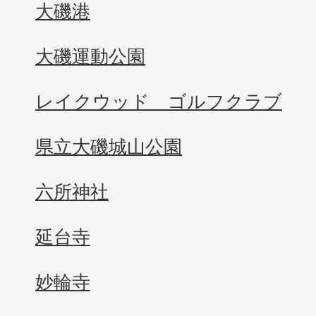
大磯港
大磯運動公園
レイクウッド ゴルフクラブ
県立大磯城山公園
六所神社
延台寺
妙輪寺