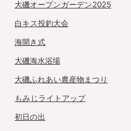
大磯オープンガーデン2025
白キス投釣大会
海開き式
大磯海水浴場
大磯ふれあい農産物まつり
もみじライトアップ
初日の出