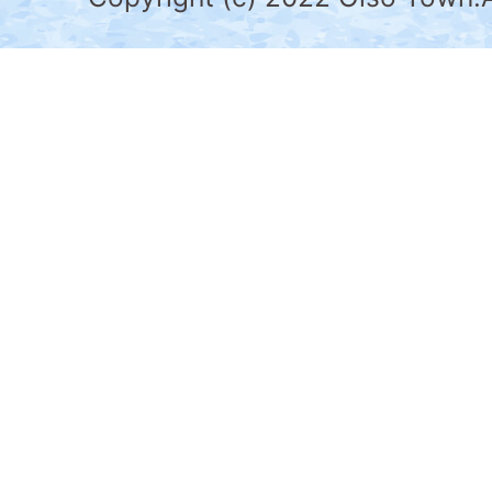
の
南
部
に
位
置
す
る。