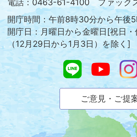
Ois
電話：0463-61-4100 ファックス：
To
開庁時間：午前8時30分から午後5
開庁日：月曜日から金曜日[祝日
（12月29日から1月3日）を除く]
ご意見・ご提
大
磯
町