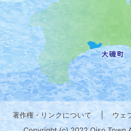
の
位
置
を
記
し
た
地
図。
神
奈
著作権・リンクについて
|
ウェ
川
県
Copyright (c) 2022 Oiso Town.A