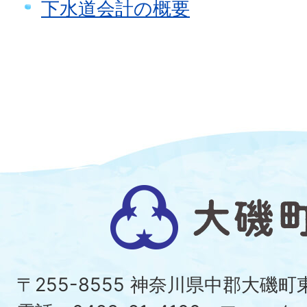
下水道会計の概要
大
磯
町
〒255-8555 神奈川県中郡大磯