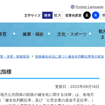
Foreign Language
文字サイズ
背景色変更
観
教育
健康・福祉
文化・スポーツ
ま
算・決算・財政状況
財政健全化法に基づく健全化判断比率等の状況
化指標
更新日：2022年09月14日
「地方公共団体の財政の健全化に関する法律」は、各地方
（「健全化判断比率」及び「公営企業の資金不足比率」）