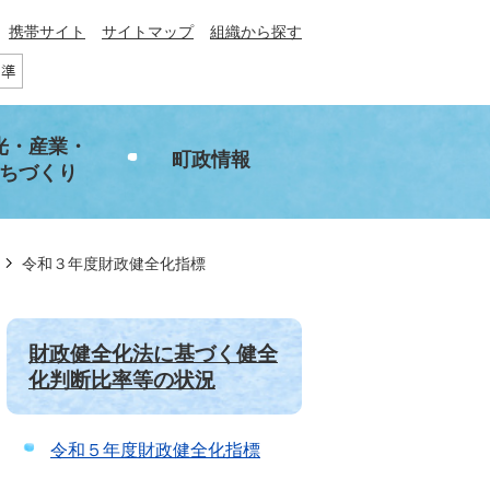
携帯サイト
サイトマップ
組織から探す
光・産業・
町政情報
ちづくり
令和３年度財政健全化指標
財政健全化法に基づく健全
化判断比率等の状況
令和５年度財政健全化指標