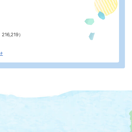
216,219）
せ
大
磯
町