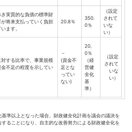
（設定
べき実質的な負債の標準財
350.
されて
町が将来支払っていく負担
20.8％
0％
いな
ています。
い）
20.
－
0％
（設定
に対する比率で、事業規模
(資金不
（経
されて
資金不足の程度を示してい
足とな
営健
いな
ってい
全化
い）
ない)
基
準）
健全化基準以上となった場合、財政健全化計画を議会の議決を
告することになり、自主的な改善努力による財政健全化を