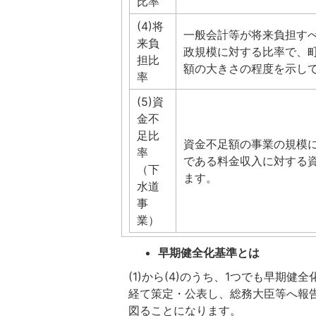
比率
(4)将
一般会計等が将来負担す
来負
政規模に対する比率で、
担比
額の大きさの程度を示し
率
(5)資
金不
足比
資金不足額の事業の規模
率
である料金収入に対する
（下
ます。
水道
事
業）
早期健全化基準とは
(1)から(4)のうち、1つでも早期
経て策定・公表し、総務大臣等へ報
図ることになります。