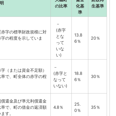
明
の比率
化基
生基準
準
－
(赤字
質赤字の標準財政規模に対
13.8
とな
赤字の程度を示していま
20％
6％
って
いな
い)
－
赤字（または資金不足額）
(赤字と
18.8
比率で、町全体の赤字の程
30％
なって
6％
いない)
利償還金及び準元利償還金
25.
比率で、町の借金の返済額
4.8％
35％
0％
います。