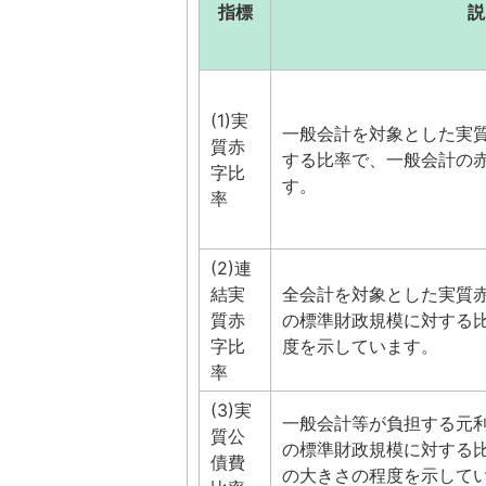
指標
説
(1)実
一般会計を対象とした実
質赤
する比率で、一般会計の
字比
す。
率
(2)連
結実
全会計を対象とした実質
質赤
の標準財政規模に対する
字比
度を示しています。
率
(3)実
一般会計等が負担する元
質公
の標準財政規模に対する
債費
の大きさの程度を示して