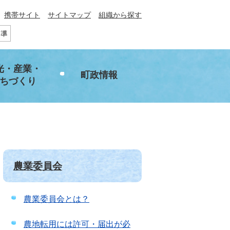
携帯サイト
サイトマップ
組織から探す
光・産業・
町政情報
ちづくり
農業委員会
農業委員会とは？
農地転用には許可・届出が必