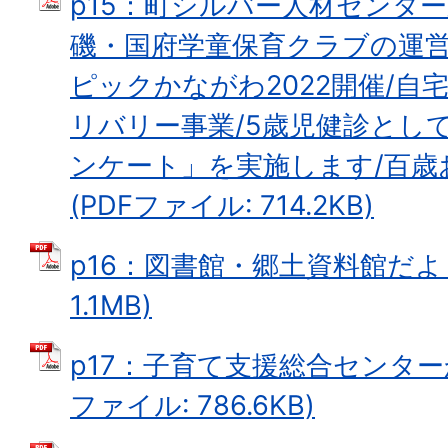
p15：町シルバー人材センタ
磯・国府学童保育クラブの運営
ピックかながわ2022開催/
リバリー事業/5歳児健診とし
ンケート」を実施します/百歳
(PDFファイル: 714.2KB)
p16：図書館・郷土資料館だより
1.1MB)
p17：子育て支援総合センター
ファイル: 786.6KB)