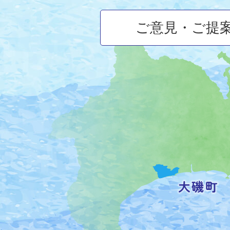
ご意見・ご提
大
磯
町
の
位
置
を
記
し
た
地