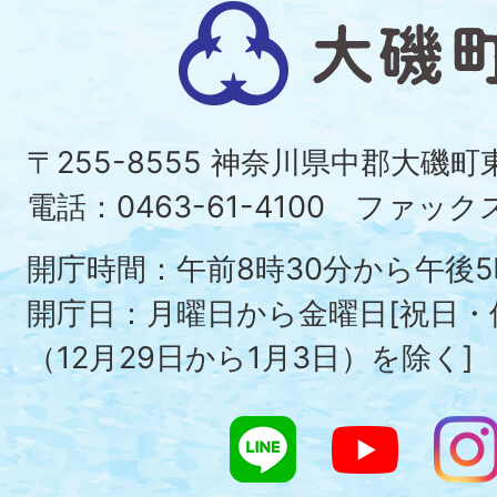
大
磯
町
〒255-8555 神奈川県中郡大磯
Ois
電話：0463-61-4100 ファックス：
To
開庁時間：午前8時30分から午後5
開庁日：月曜日から金曜日[祝日
（12月29日から1月3日）を除く]