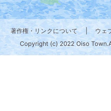
図。
神
奈
著作権・リンクについて
|
ウェ
川
県
Copyright (c) 2022 Oiso Town.A
の
南
部
に
位
置
す