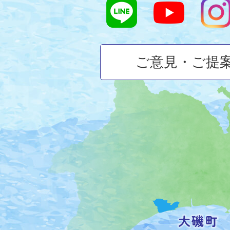
ご意見・ご提
大
磯
町
の
位
置
を
記
し