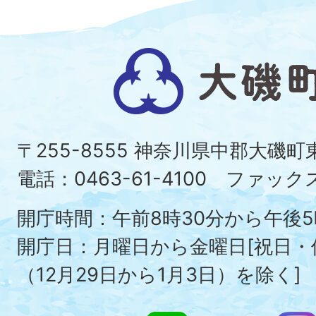
大
磯
町
〒255-8555 神奈川県中郡大磯
Ois
電話：0463-61-4100 ファックス：
To
開庁時間：午前8時30分から午後5
開庁日：月曜日から金曜日[祝日
（12月29日から1月3日）を除く]