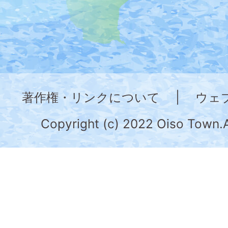
た
地
図。
神
奈
著作権・リンクについて
|
ウェ
川
県
Copyright (c) 2022 Oiso Town.A
の
南
部
に
位