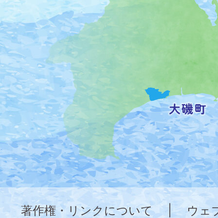
町
の
位
置
を
記
し
た
地
図。
神
奈
著作権・リンクについて
|
ウェ
川