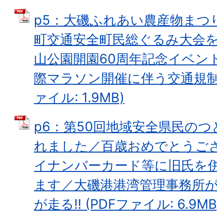
p5：大磯ふれあい農産物まつり
町交通安全町民総ぐるみ大会
山公園開園60周年記念イベン
際マラソン開催に伴う交通規制の
ァイル: 1.9MB)
p6：第50回地域安全県民の
れました／百歳おめでとうご
イナンバーカード等に旧氏を
ます／大磯港港湾管理事務所
が走る‼ (PDFファイル: 6.9MB