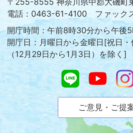
〒255-8555 神奈川県中郡大磯
Ois
電話：0463-61-4100 ファックス：
To
開庁時間：午前8時30分から午後5
開庁日：月曜日から金曜日[祝日
（12月29日から1月3日）を除く]
ご意見・ご提
大
磯