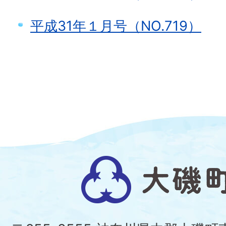
平成31年１月号（NO.719）
大
磯
町