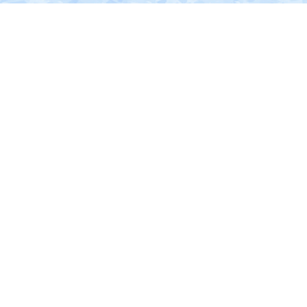
南
部
に
位
置
す
る。