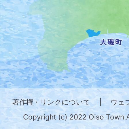
位
置
を
記
し
た
地
図。
神
奈
著作権・リンクについて
|
ウェ
川
県
Copyright (c) 2022 Oiso Town.A
の