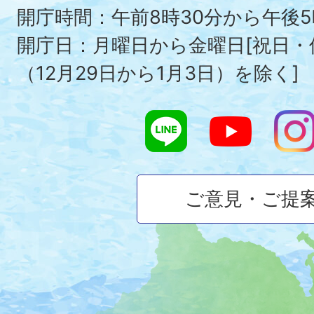
To
開庁時間：午前8時30分から午後5
開庁日：月曜日から金曜日[祝日
（12月29日から1月3日）を除く]
ご意見・ご提
大
磯
町
の