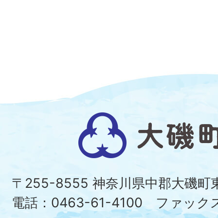
大
磯
町
〒255-8555 神奈川県中郡大磯
Ois
電話：0463-61-4100 ファックス：