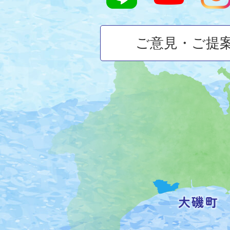
ご意見・ご提
大
磯
町
の
位
置
を
記
し
た