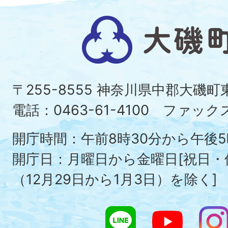
大
磯
町
〒255-8555 神奈川県中郡大磯
Ois
電話：0463-61-4100 ファックス：
To
開庁時間：午前8時30分から午後5
開庁日：月曜日から金曜日[祝日
（12月29日から1月3日）を除く]