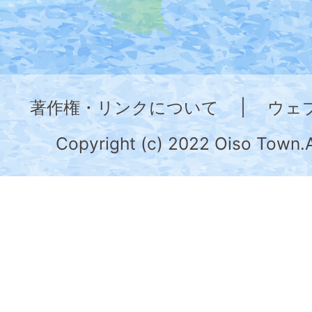
地
図。
神
奈
著作権・リンクについて
|
ウェ
川
県
Copyright (c) 2022 Oiso Town.A
の
南
部
に
位
置