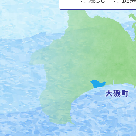
大
磯
町
の
位
置
を
記
し
た
地
図。