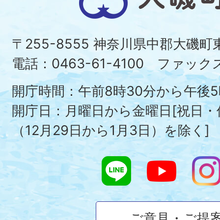
磯
町
〒255-8555 神奈川県中郡大磯
Ois
電話：0463-61-4100 ファックス：
To
開庁時間：午前8時30分から午後5
開庁日：月曜日から金曜日[祝日
（12月29日から1月3日）を除く]
ご意見・ご提