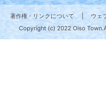
神
奈
著作権・リンクについて
|
ウェ
川
県
Copyright (c) 2022 Oiso Town.A
の
南
部
に
位
置
す
る。