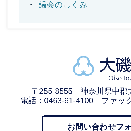
議会のしくみ
大
磯
町
Oiso
〒255-8555 神奈川県中
town
電話：0463-61-4100 ファックス
お問い合わせフ