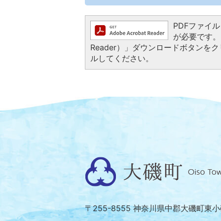
PDFファイルを
が必要です。お
Reader）」ダウンロードボタン
ルしてください。
大
磯
町
〒255-8555 神奈川県中郡大磯町東
Oiso