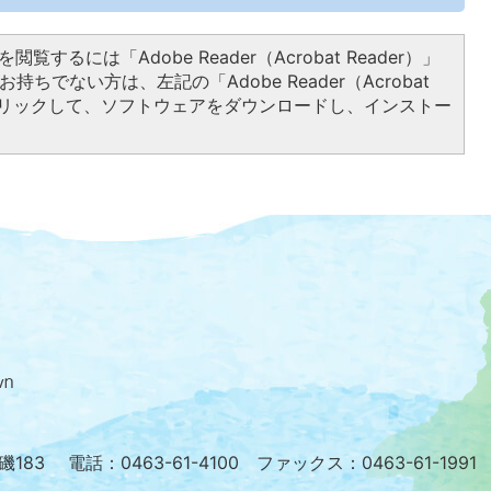
閲覧するには「Adobe Reader（Acrobat Reader）」
持ちでない方は、左記の「Adobe Reader（Acrobat
をクリックして、ソフトウェアをダウンロードし、インストー
大
磯
町
の
位
置
を
小磯183
電話：0463-61-4100 ファックス：0463-61-1991
記