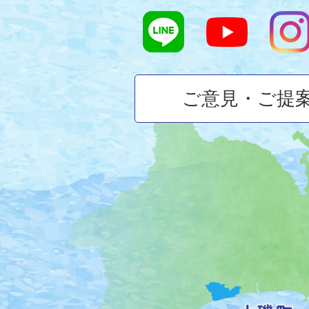
ご意見・ご提
大
磯
町
の
位
置
を
記