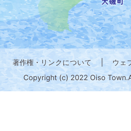
し
た
地
図。
神
奈
著作権・リンクについて
|
ウェ
川
県
Copyright (c) 2022 Oiso Town.A
の
南
部
に
位