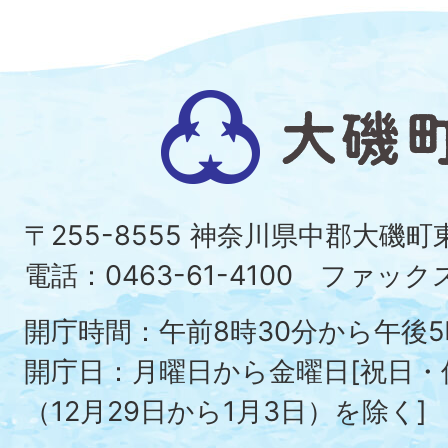
大
磯
町
〒255-8555 神奈川県中郡大磯
Ois
電話：0463-61-4100 ファックス：
To
開庁時間：午前8時30分から午後5
開庁日：月曜日から金曜日[祝日
（12月29日から1月3日）を除く]