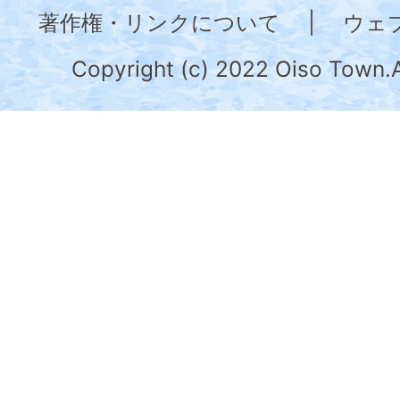
奈
著作権・リンクについて
|
ウェ
川
県
Copyright (c) 2022 Oiso Town.A
の
南
部
に
位
置
す
る。