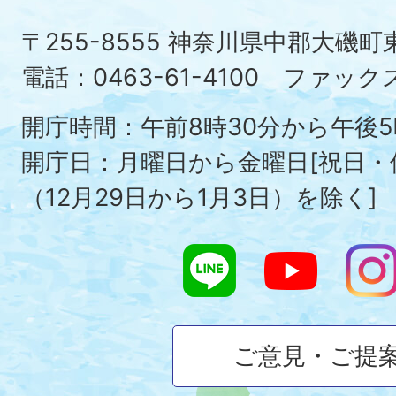
町
〒255-8555 神奈川県中郡大磯
Ois
電話：0463-61-4100 ファックス：
To
開庁時間：午前8時30分から午後5
開庁日：月曜日から金曜日[祝日
（12月29日から1月3日）を除く]
ご意見・ご提
大