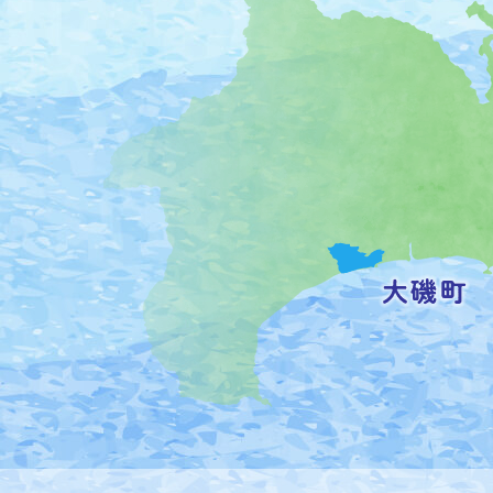
磯
町
の
位
置
を
記
し
た
地
図。
神