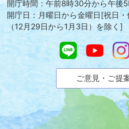
To
開庁時間：午前8時30分から午後5
開庁日：月曜日から金曜日[祝日
（12月29日から1月3日）を除く]
ご意見・ご提
大
磯
町
の
位