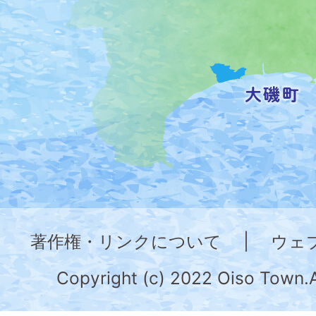
置
を
記
し
た
地
図。
神
奈
著作権・リンクについて
|
ウェ
川
県
Copyright (c) 2022 Oiso Town.A
の