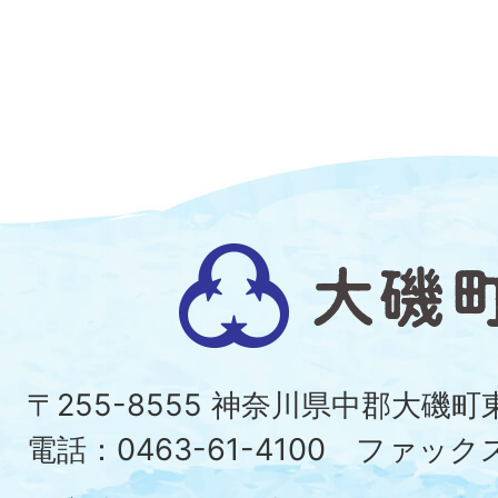
大
磯
町
〒255-8555 神奈川県中郡大磯
Ois
電話：0463-61-4100 ファックス：