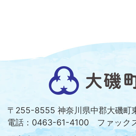
大
磯
町
〒255-8555 神奈川県中郡大磯
Ois
電話：0463-61-4100 ファックス：