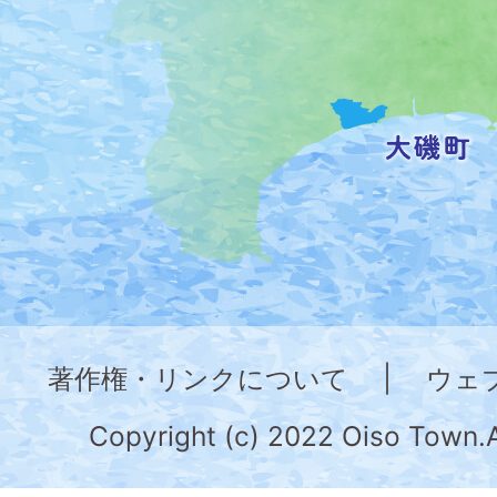
置
を
記
し
た
地
図。
神
奈
著作権・リンクについて
|
ウェ
川
県
Copyright (c) 2022 Oiso Town.A
の