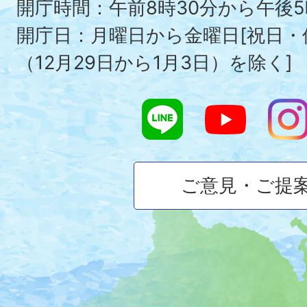
To
開庁時間：午前8時30分から午後5
開庁日：月曜日から金曜日[祝日
（12月29日から1月3日）を除く]
ご意見・ご提
大
磯
町
の
位