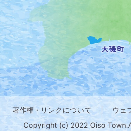
位
置
を
記
し
た
地
図。
神
奈
著作権・リンクについて
|
ウェ
川
県
Copyright (c) 2022 Oiso Town.A