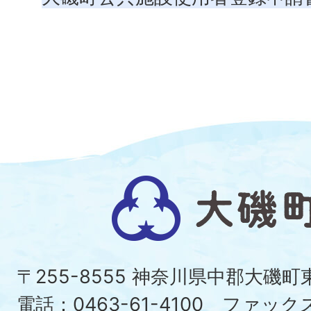
大
磯
町
〒255-8555 神奈川県中郡大磯
Ois
電話：0463-61-4100 ファックス：