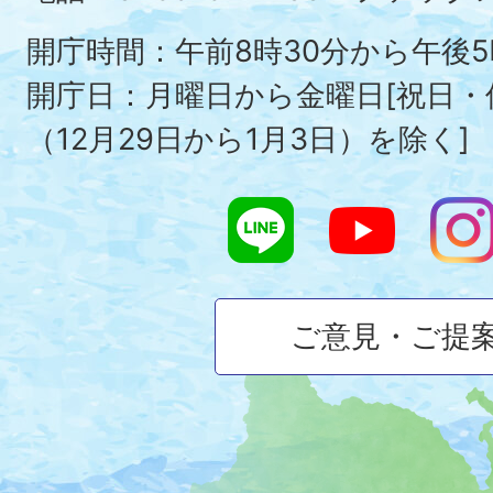
To
開庁時間：午前8時30分から午後5
開庁日：月曜日から金曜日[祝日
（12月29日から1月3日）を除く]
ご意見・ご提
大
磯
町
の