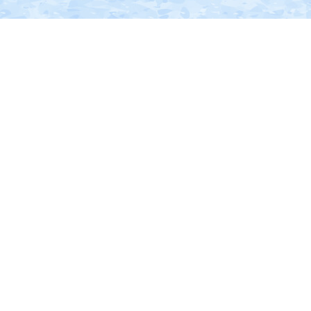
の
南
部
に
位
置
す
る。