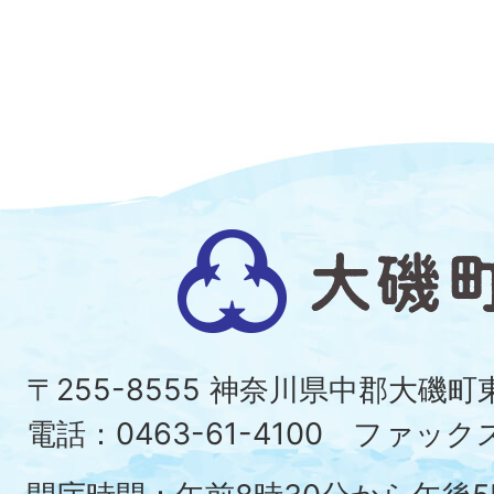
大
磯
町
〒255-8555 神奈川県中郡大磯
Ois
電話：0463-61-4100 ファックス：