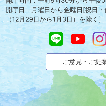
To
開庁時間：午前8時30分から午後5
開庁日：月曜日から金曜日[祝日
（12月29日から1月3日）を除く]
ご意見・ご提
大
磯
町
の
位