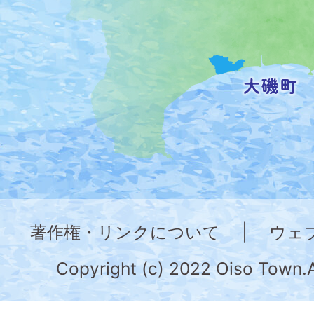
置
を
記
し
た
地
図。
神
奈
著作権・リンクについて
|
ウェ
川
県
Copyright (c) 2022 Oiso Town.A
の