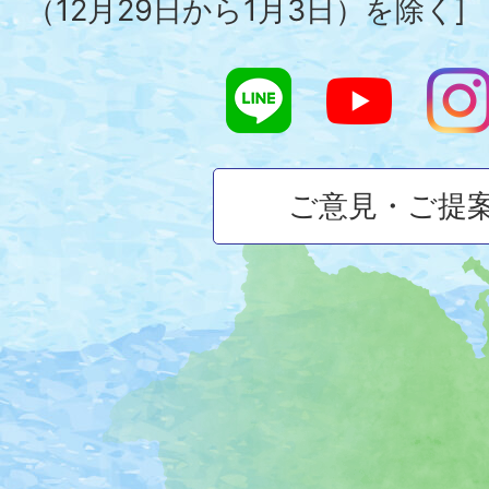
（12月29日から1月3日）を除く]
ご意見・ご提
大
磯
町
の
位
置
を