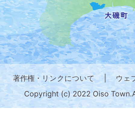
記
し
た
地
図。
神
奈
著作権・リンクについて
|
ウェ
川
県
Copyright (c) 2022 Oiso Town.A
の
南
部