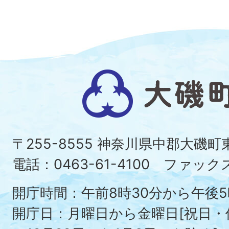
大
磯
町
〒255-8555 神奈川県中郡大磯
Ois
電話：0463-61-4100 ファックス：
To
開庁時間：午前8時30分から午後5
開庁日：月曜日から金曜日[祝日