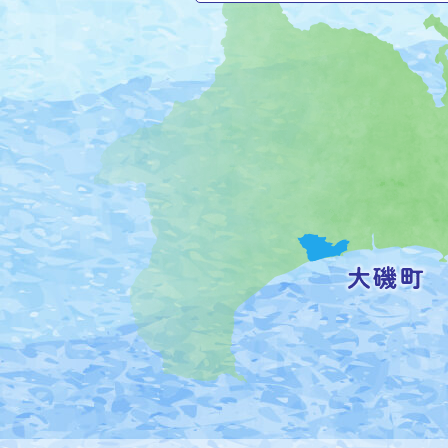
磯
町
の
位
置
を
記
し
た
地
図。
神