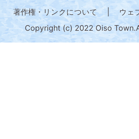
奈
著作権・リンクについて
|
ウェ
川
県
Copyright (c) 2022 Oiso Town.A
の
南
部
に
位
置
す
る。