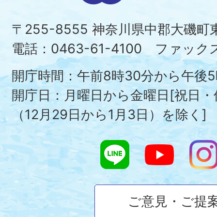
町
〒255-8555 神奈川県中郡大磯
Ois
電話：0463-61-4100 ファックス：
To
開庁時間：午前8時30分から午後5
開庁日：月曜日から金曜日[祝日
（12月29日から1月3日）を除く]
ご意見・ご提
大