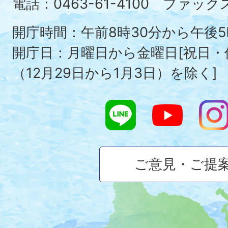
Ois
電話：0463-61-4100 ファックス：
To
開庁時間：午前8時30分から午後5
開庁日：月曜日から金曜日[祝日
（12月29日から1月3日）を除く]
ご意見・ご提
大
磯
町