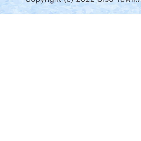
の
南
部
に
位
置
す
る。