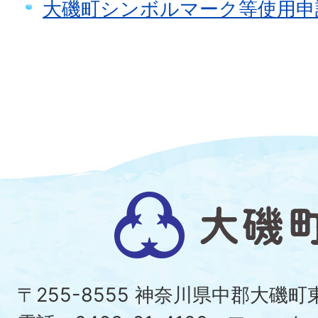
大磯町シンボルマーク等使用申
大
磯
町
〒255-8555 神奈川県中郡大磯