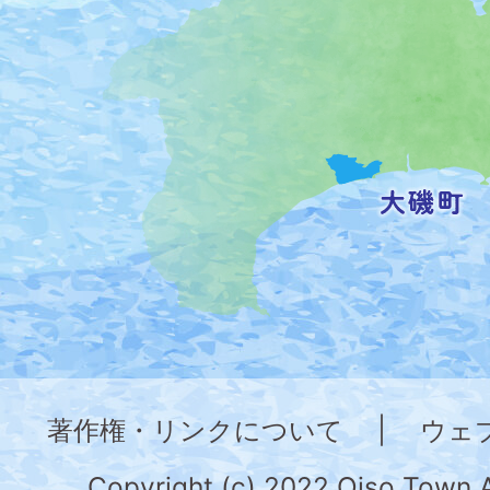
の
位
置
を
記
し
た
地
図。
神
奈
著作権・リンクについて
|
ウェ
川
県
Copyright (c) 2022 Oiso Town.A