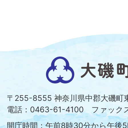
大
磯
町
〒255-8555 神奈川県中郡大磯
Ois
電話：0463-61-4100 ファックス：
To
開庁時間：午前8時30分から午後5