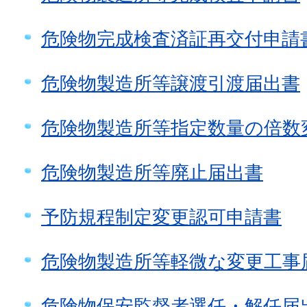
危険物完成検査済証再交付申請
危険物製造所等譲渡引渡届出書
危険物製造所等指定数量の倍数
危険物製造所等廃止届出書
予防規程制定変更認可申請書
危険物製造所等軽微な変更工事
危険物保安監督者選任・解任届