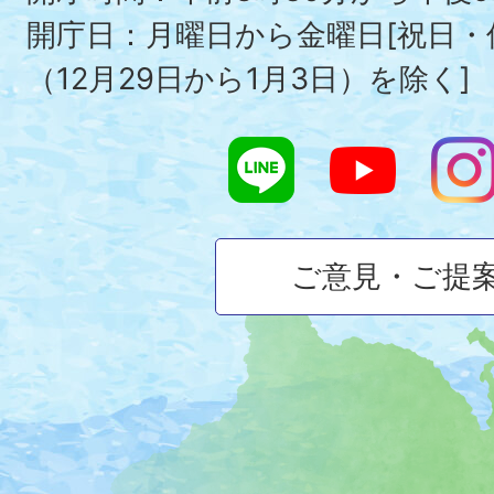
開庁日：月曜日から金曜日[祝日
（12月29日から1月3日）を除く]
ご意見・ご提
大
磯
町
の
位