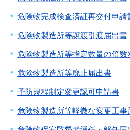
危険物完成検査済証再交付申請
危険物製造所等譲渡引渡届出書
危険物製造所等指定数量の倍数
危険物製造所等廃止届出書
予防規程制定変更認可申請書
危険物製造所等軽微な変更工事
危険物保安監督者選任・解任届