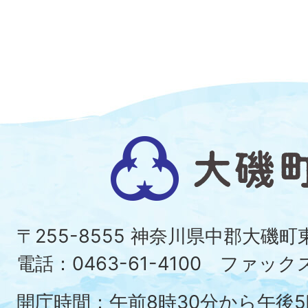
大
磯
町
〒255-8555 神奈川県中郡大磯
Ois
電話：0463-61-4100 ファックス：
To
開庁時間：午前8時30分から午後5