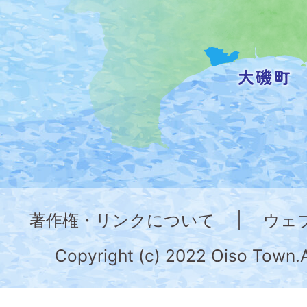
置
を
記
し
た
地
図。
神
奈
著作権・リンクについて
|
ウェ
川
県
Copyright (c) 2022 Oiso Town.A
の
南