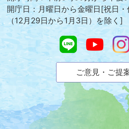
開庁日：月曜日から金曜日[祝日
（12月29日から1月3日）を除く]
ご意見・ご提
大
磯
町
の
位