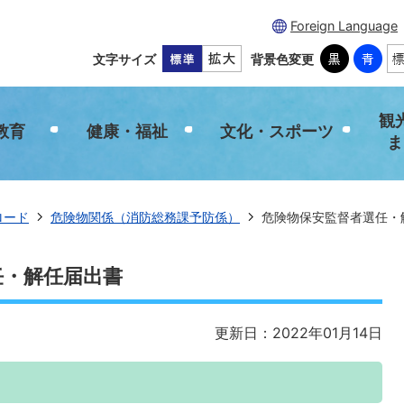
Foreign Language
文字サイズ
背景色変更
観
教育
健康・福祉
文化・スポーツ
ま
ロード
危険物関係（消防総務課予防係）
危険物保安監督者選任・
任・解任届出書
更新日：2022年01月14日