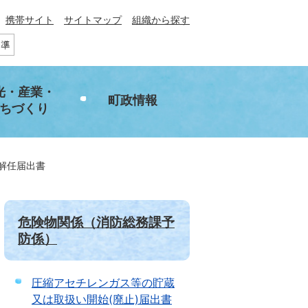
携帯サイト
サイトマップ
組織から探す
光・産業・
町政情報
ちづくり
解任届出書
危険物関係（消防総務課予
防係）
圧縮アセチレンガス等の貯蔵
又は取扱い開始(廃止)届出書