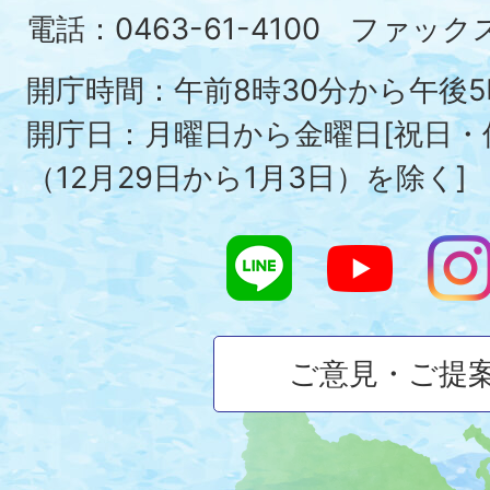
Ois
電話：0463-61-4100 ファックス：
To
開庁時間：午前8時30分から午後5
開庁日：月曜日から金曜日[祝日
（12月29日から1月3日）を除く]
ご意見・ご提
大
磯
町