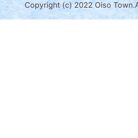
県
Copyright (c) 2022 Oiso Town.A
の
南
部
に
位
置
す
る。