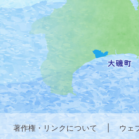
の
位
置
を
記
し
た
地
図。
神
奈
著作権・リンクについて
|
ウェ
川