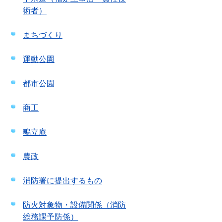
術者）
まちづくり
運動公園
都市公園
商工
鴫立庵
農政
消防署に提出するもの
防火対象物・設備関係（消防
総務課予防係）