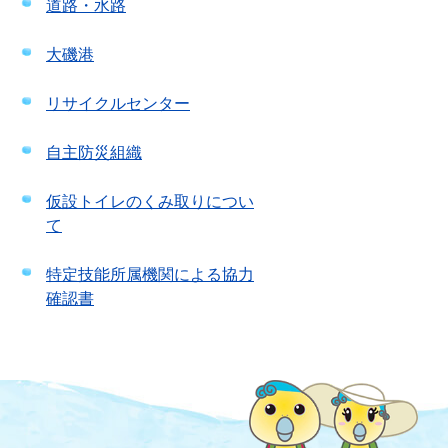
道路・水路
大磯港
リサイクルセンター
自主防災組織
仮設トイレのくみ取りについ
て
特定技能所属機関による協力
確認書