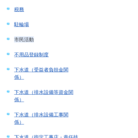
税務
駐輪場
市民活動
不用品登録制度
下水道（受益者負担金関
係）
下水道（排水設備等資金関
係）
下水道（排水設備工事関
係）
下水道（指定工事店・責任技