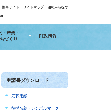
携帯サイト
サイトマップ
組織から探す
光・産業・
町政情報
ちづくり
申請書ダウンロード
応募用紙
後援名義・シンボルマーク