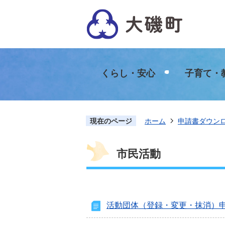
くらし・安心
子育て・
現在のページ
ホーム
申請書ダウン
市民活動
活動団体（登録・変更・抹消）