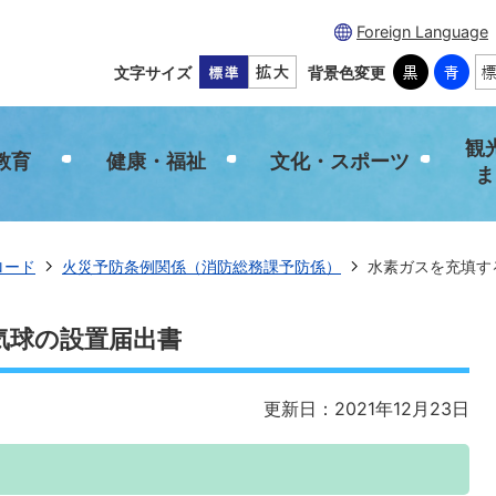
Foreign Language
文字サイズ
背景色変更
観
教育
健康・福祉
文化・スポーツ
ま
ロード
火災予防条例関係（消防総務課予防係）
水素ガスを充填す
気球の設置届出書
更新日：2021年12月23日