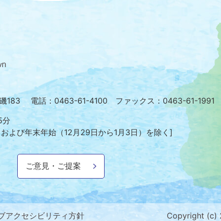
大
磯
町
の
位
置
を
小磯183
電話：0463-61-4100 ファックス：0463-61-1991
記
し
5分
た
日および年末年始
（12月29日から1月3日）を除く]
地
図。
神
ご意見・ご提案
奈
川
県
の
南
ブアクセシビリティ方針
Copyright (c)