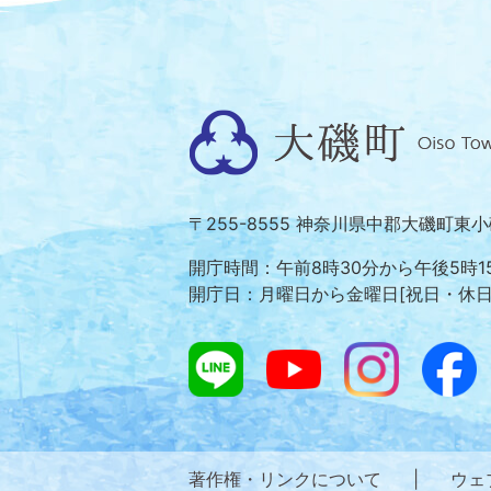
大
磯
町
〒255-8555 神奈川県中郡大磯町東
Oiso
Town
開庁時間：午前8時30分から午後5時1
開庁日：月曜日から金曜日[祝日・休
著作権・リンクについて
|
ウェ