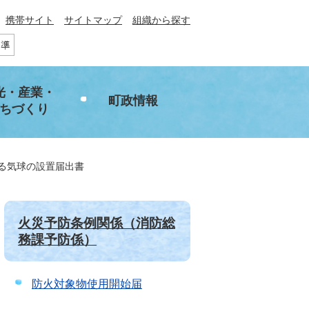
携帯サイト
サイトマップ
組織から探す
光・産業・
町政情報
ちづくり
る気球の設置届出書
火災予防条例関係（消防総
務課予防係）
防火対象物使用開始届