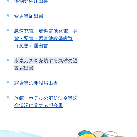
催物開催届出書
変更等届出書
急速充電・燃料電池発電・発
電・変電・蓄電池設備設置
（変更）届出書
水素ガスを充填する気球の設
置届出書
露店等の開設届出書
旅館・ホテルの消防法令等適
合状況に関する照会書