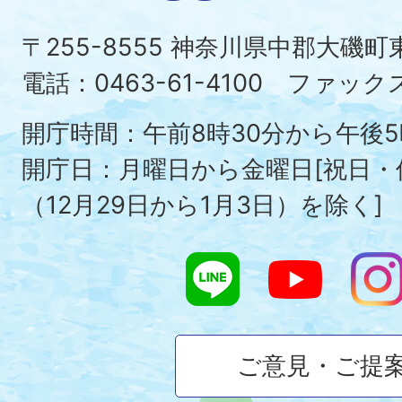
町
〒255-8555 神奈川県中郡大磯
Ois
電話：0463-61-4100 ファックス：
To
開庁時間：午前8時30分から午後5
開庁日：月曜日から金曜日[祝日
（12月29日から1月3日）を除く]
ご意見・ご提
大