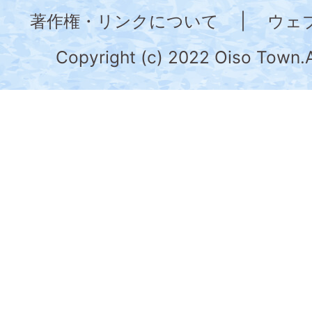
奈
著作権・リンクについて
|
ウェ
川
県
Copyright (c) 2022 Oiso Town.A
の
南
部
に
位
置
す
る。