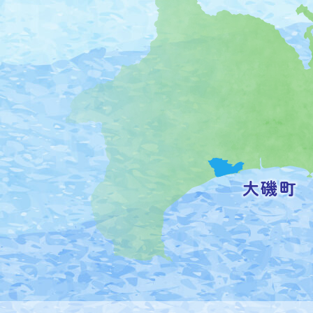
磯
町
の
位
置
を
記
し
た
地
図。
神