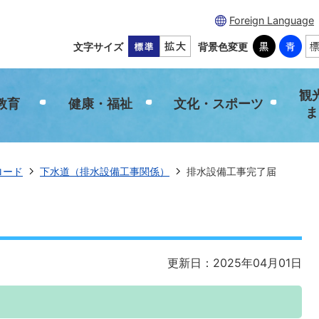
Foreign Language
文字サイズ
背景色変更
観
教育
健康・福祉
文化・スポーツ
ま
ロード
下水道（排水設備工事関係）
排水設備工事完了届
更新日：2025年04月01日