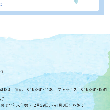
せ
大
磯
町
の
位
置
を
小磯183
電話：0463-61-4100 ファックス：0463-61-1991
記
し
5分
た
日および年末年始
（12月29日から1月3日）を除く]
地