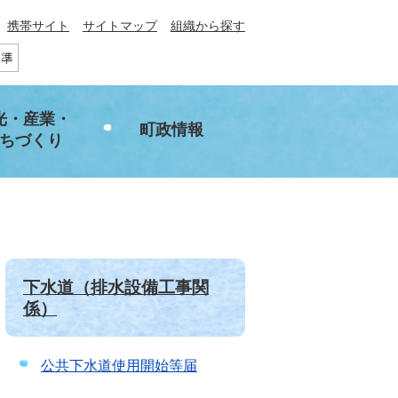
携帯サイト
サイトマップ
組織から探す
光・産業・
町政情報
ちづくり
下水道（排水設備工事関
係）
公共下水道使用開始等届