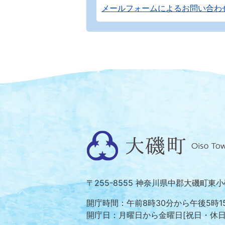
メールフォームによるお問い合わ
大
磯
町
〒255-8555 神奈川県中郡大磯町東
Oiso
Town
開庁時間：午前8時30分から午後5時1
開庁日：月曜日から金曜日[祝日・休