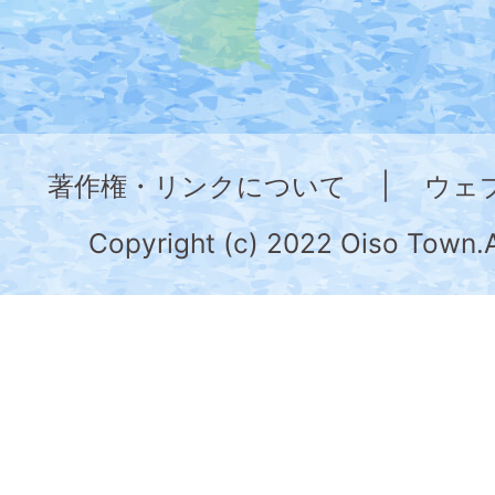
た
地
図。
神
奈
著作権・リンクについて
|
ウェ
川
県
Copyright (c) 2022 Oiso Town.A
の
南
部
に
位
置