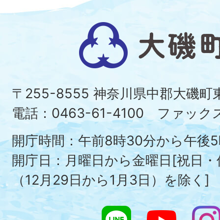
大
磯
町
〒255-8555 神奈川県中郡大磯
Ois
電話：0463-61-4100 ファックス：
To
開庁時間：午前8時30分から午後5
開庁日：月曜日から金曜日[祝日
（12月29日から1月3日）を除く]