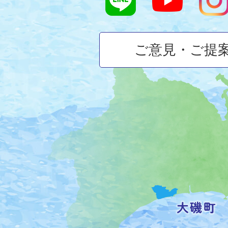
ご意見・ご提
大
磯
町
の
位
置
を
記
し