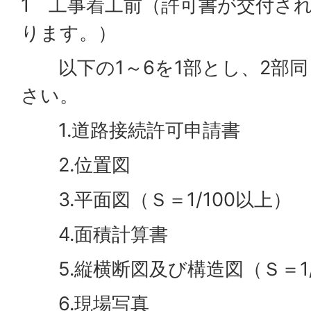
1 工事着工前（許可書が交付さ
ります。）
以下の1～6を1部とし、2部同
さい。
1.道路接続許可申請書
2.位置図
3.平面図（Ｓ＝1/100以上）
4.面積計算書
5.縦横断図及び構造図（Ｓ＝1/
6.現場写真