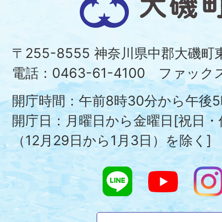
磯
町
〒255-8555 神奈川県中郡大磯
Ois
電話：0463-61-4100 ファックス：
To
開庁時間：午前8時30分から午後5
開庁日：月曜日から金曜日[祝日
（12月29日から1月3日）を除く]