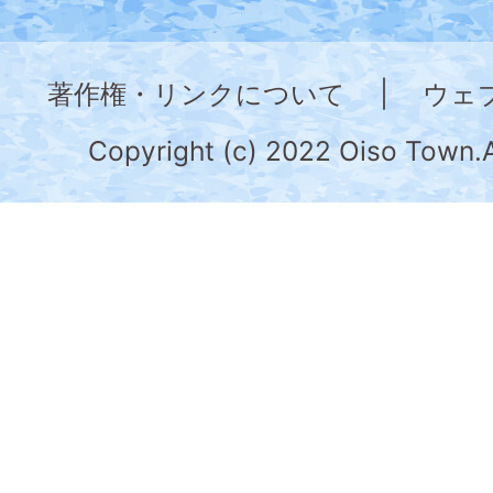
神
奈
著作権・リンクについて
|
ウェ
川
県
Copyright (c) 2022 Oiso Town.A
の
南
部
に
位
置
す
る。