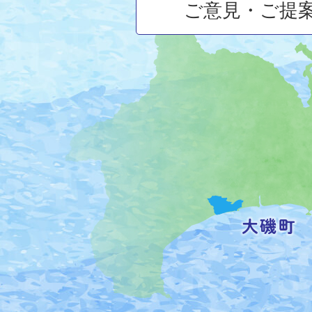
ご意見・ご提
大
磯
町
の
位
置
を
記
し
た
地
図。