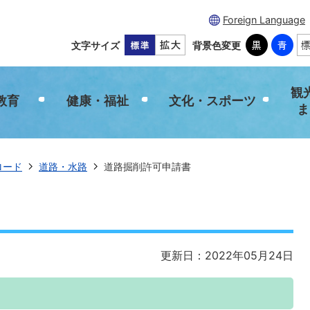
Foreign Language
文字サイズ
背景色変更
観
教育
健康・福祉
文化・スポーツ
ま
ロード
道路・水路
道路掘削許可申請書
更新日：2022年05月24日