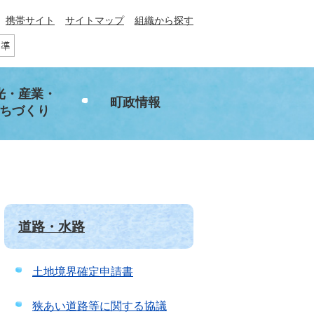
携帯サイト
サイトマップ
組織から探す
光・産業・
町政情報
ちづくり
道路・水路
土地境界確定申請書
狭あい道路等に関する協議