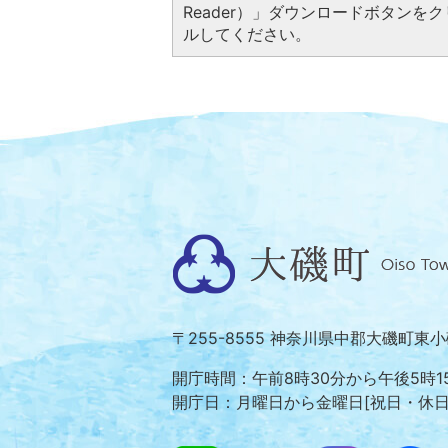
Reader）」ダウンロードボタン
ルしてください。
大
磯
町
〒255-8555 神奈川県中郡大磯町東
Oiso
Town
開庁時間：午前8時30分から午後5時1
開庁日：月曜日から金曜日[祝日・休