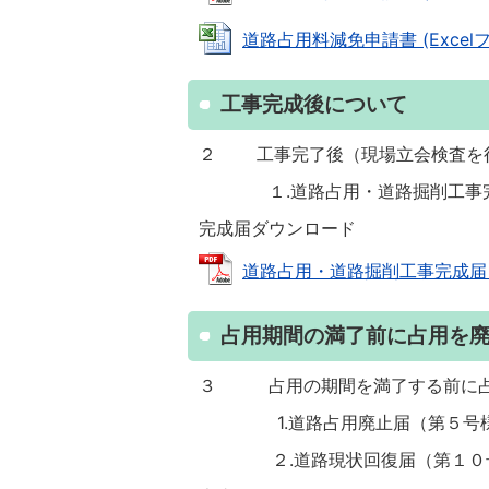
道路占用料減免申請書 (Excelファ
工事完成後について
２ 工事完了後（現場立会検査を
１.道路占用・道路掘削工事完
完成届ダウンロード
道路占用・道路掘削工事完成届 (PD
占用期間の満了前に占用を
３ 占用の期間を満了する前に占
1.道路占用廃止届（第
２.道路現状回復届（第１