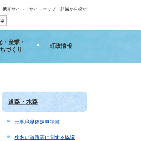
携帯サイト
サイトマップ
組織から探す
光・産業・
町政情報
ちづくり
道路・水路
土地境界確定申請書
狭あい道路等に関する協議