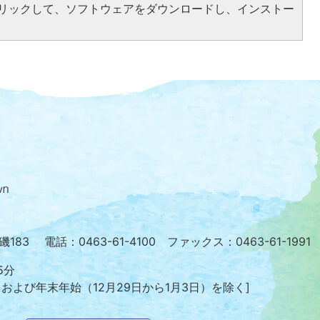
をクリックして、ソフトウェアをダウンロードし、インストー
大
磯
町
の
位
置
を
小磯183
電話：0463-61-4100 ファックス：0463-61-1991
記
し
5分
た
日および年末年始
（12月29日から1月3日）を除く]
地
図。