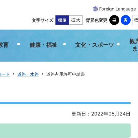
Foreign Language
文字サイズ
背景色変更
観
教育
健康・福祉
文化・スポーツ
ま
ロード
道路・水路
道路占用許可申請書
更新日：2022年05月24日
て