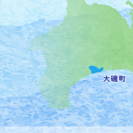
磯
町
の
位
置
を
記
し
た
地
図。
神