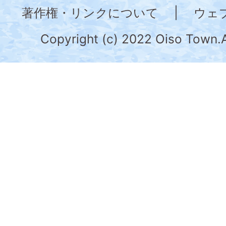
奈
著作権・リンクについて
|
ウェ
川
県
Copyright (c) 2022 Oiso Town.A
の
南
部
に
位
置
す
る。