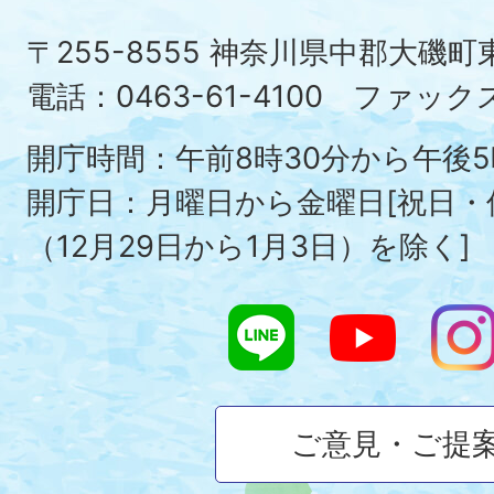
町
〒255-8555 神奈川県中郡大磯
Ois
電話：0463-61-4100 ファックス：
To
開庁時間：午前8時30分から午後5
開庁日：月曜日から金曜日[祝日
（12月29日から1月3日）を除く]
ご意見・ご提
大