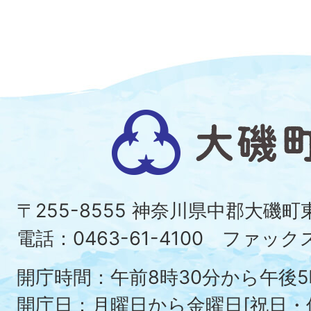
大
磯
町
〒255-8555 神奈川県中郡大磯
Ois
電話：0463-61-4100 ファックス：
To
開庁時間：午前8時30分から午後5
開庁日：月曜日から金曜日[祝日