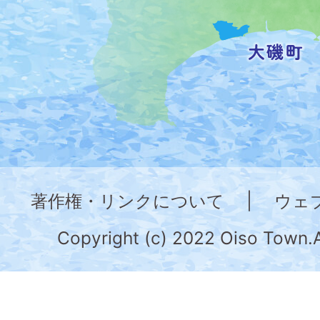
を
記
し
た
地
図。
神
奈
著作権・リンクについて
|
ウェ
川
県
Copyright (c) 2022 Oiso Town.A
の
南
部