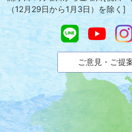
（12月29日から1月3日）を除く]
ご意見・ご提
大
磯
町
の
位
置