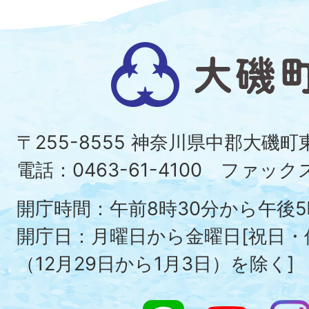
大
磯
町
〒255-8555 神奈川県中郡大磯
Ois
電話：0463-61-4100 ファックス：
To
開庁時間：午前8時30分から午後5
開庁日：月曜日から金曜日[祝日
（12月29日から1月3日）を除く]