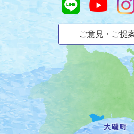
ご意見・ご提
大
磯
町
の
位
置
を
記
し