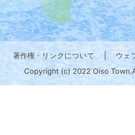
た
地
図。
神
奈
著作権・リンクについて
|
ウェ
川
県
Copyright (c) 2022 Oiso Town.A
の
南
部
に
位