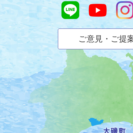
ご意見・ご提
大
磯
町
の
位
置
を
記
し