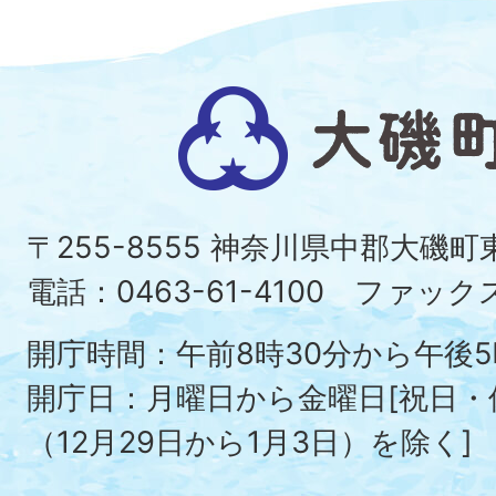
大
磯
町
〒255-8555 神奈川県中郡大磯
Ois
電話：0463-61-4100 ファックス：
To
開庁時間：午前8時30分から午後5
開庁日：月曜日から金曜日[祝日
（12月29日から1月3日）を除く]