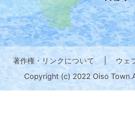
た
地
図。
神
奈
著作権・リンクについて
|
ウェ
川
県
Copyright (c) 2022 Oiso Town.A
の
南
部
に
位